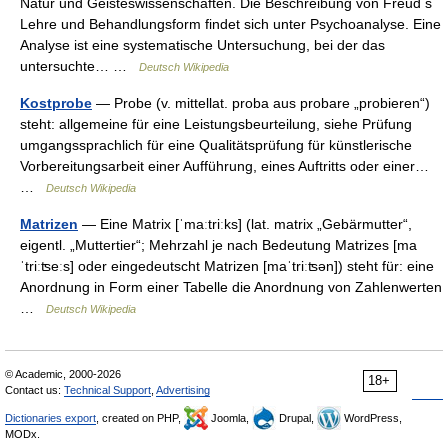
Natur und Geisteswissenschaften. Die Beschreibung von Freud s
Lehre und Behandlungsform findet sich unter Psychoanalyse. Eine
Analyse ist eine systematische Untersuchung, bei der das
untersuchte… …
Deutsch Wikipedia
Kostprobe
— Probe (v. mittellat. proba aus probare „probieren“)
steht: allgemeine für eine Leistungsbeurteilung, siehe Prüfung
umgangssprachlich für eine Qualitätsprüfung für künstlerische
Vorbereitungsarbeit einer Aufführung, eines Auftritts oder einer…
…
Deutsch Wikipedia
Matrizen
— Eine Matrix [ˈmaːtriːks] (lat. matrix „Gebärmutter“,
eigentl. „Muttertier“; Mehrzahl je nach Bedeutung Matrizes [ma
ˈtriːʦeːs] oder eingedeutscht Matrizen [maˈtriːʦən]) steht für: eine
Anordnung in Form einer Tabelle die Anordnung von Zahlenwerten
…
Deutsch Wikipedia
© Academic, 2000-2026
18+
Contact us:
Technical Support
,
Advertising
Dictionaries export
, created on PHP,
Joomla,
Drupal,
WordPress,
MODx.