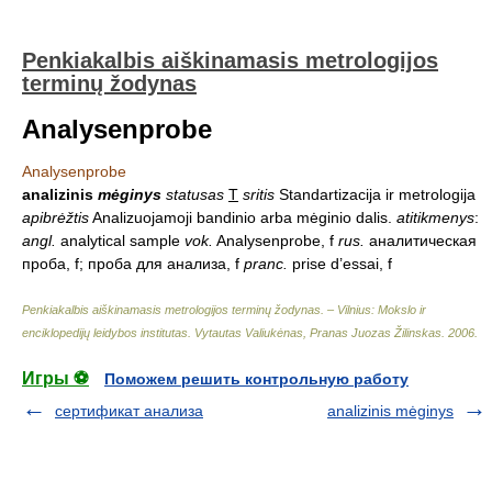
Penkiakalbis aiškinamasis metrologijos
terminų žodynas
Analysenprobe
Analysenprobe
analizinis
mėginys
statusas
T
sritis
Standartizacija ir metrologija
apibrėžtis
Analizuojamoji bandinio arba mėginio dalis.
atitikmenys
:
angl.
analytical sample
vok.
Analysenprobe, f
rus.
аналитическая
проба, f; проба для анализа, f
pranc.
prise d’essai, f
Penkiakalbis aiškinamasis metrologijos terminų žodynas. – Vilnius: Mokslo ir
enciklopedijų leidybos institutas
.
Vytautas Valiukėnas, Pranas Juozas Žilinskas
.
2006
.
Игры ⚽
Поможем решить контрольную работу
сертификат анализа
analizinis mėginys