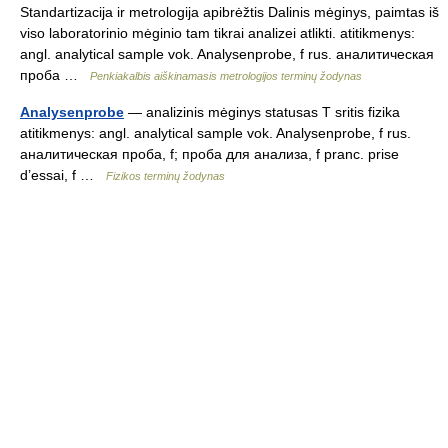
Standartizacija ir metrologija apibrėžtis Dalinis mėginys, paimtas iš
viso laboratorinio mėginio tam tikrai analizei atlikti. atitikmenys:
angl. analytical sample vok. Analysenprobe, f rus. аналитическая
проба …
Penkiakalbis aiškinamasis metrologijos terminų žodynas
Analysenprobe
— analizinis mėginys statusas T sritis fizika
atitikmenys: angl. analytical sample vok. Analysenprobe, f rus.
аналитическая проба, f; проба для анализа, f pranc. prise
d’essai, f …
Fizikos terminų žodynas